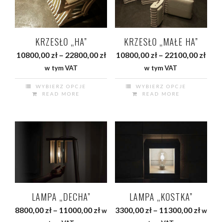
można
produktu
wybrać
na
KRZESŁO „HA”
KRZESŁO „MAŁE HA”
stronie
Zakres
Zak
10800,00
zł
–
22800,00
zł
10800,00
zł
–
22100,00
zł
produktu
cen:
cen:
w tym VAT
w tym VAT
od
od
WYBIERZ OPCJE
WYBIERZ OPCJE
10800,00 zł
1080
READ MORE
READ MORE
Ten
Ten
do
do
produkt
produkt
22800,00 zł
2210
ma
ma
wiele
wiele
wariantów.
wariantów.
Opcje
Opcje
można
można
wybrać
wybrać
na
na
LAMPA „DECHA”
LAMPA „KOSTKA”
stronie
stronie
Zakres
Zakre
8800,00
zł
–
11000,00
zł
3300,00
zł
–
11300,00
zł
w
w
produktu
produktu
cen:
cen: