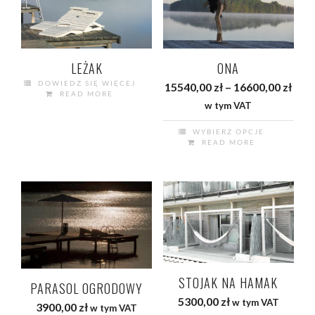
Opcje
można
wybrać
na
LEŻAK
ONA
stronie
DOWIEDZ SIĘ WIĘCEJ
Zak
15540,00
zł
–
16600,00
zł
READ MORE
produktu
cen:
w tym VAT
od
WYBIERZ OPCJE
1554
READ MORE
Ten
do
produkt
1660
ma
wiele
wariantów.
Opcje
można
wybrać
STOJAK NA HAMAK
na
PARASOL OGRODOWY
5300,00
zł
w tym VAT
stronie
3900,00
zł
w tym VAT