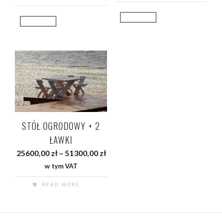
produktu
Złóż zamówienie
Złóż zamówienie
STÓŁ OGRODOWY + 2
ŁAWKI
Zakres
25600,00
zł
–
51300,00
zł
cen:
w tym VAT
od
READ MORE
25600,00 zł
do
51300,00 zł