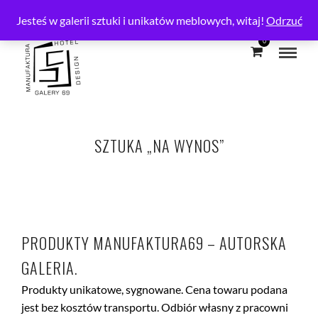
SHOWROOM
Jesteś w galerii sztuki i unikatów meblowych, witaj!
Odrzuć
0
SZTUKA „NA WYNOS”
PRODUKTY MANUFAKTURA69 – AUTORSKA
GALERIA.
Produkty unikatowe, sygnowane. Cena towaru podana
jest bez kosztów transportu. Odbiór własny z pracowni