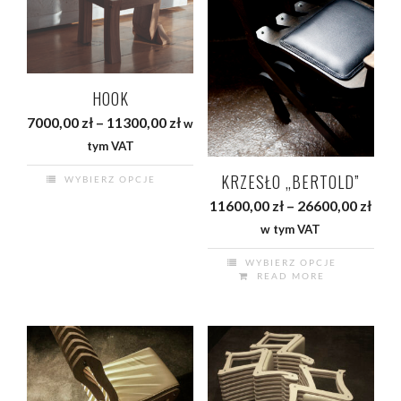
HOOK
Zakres
7000,00
zł
–
11300,00
zł
w
cen:
tym VAT
od
KRZESŁO „BERTOLD”
WYBIERZ OPCJE
7000,00 zł
Ten
Zak
11600,00
zł
–
26600,00
zł
do
produkt
cen:
w tym VAT
11300,00 zł
ma
od
wiele
WYBIERZ OPCJE
1160
READ MORE
Ten
wariantów.
do
produkt
Opcje
2660
ma
można
wiele
wybrać
wariantów.
na
Opcje
stronie