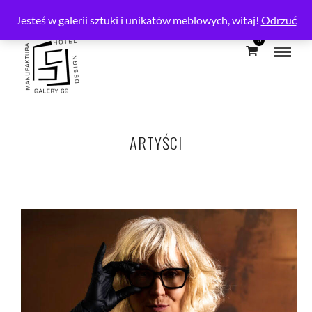
SHOWROOM
Jesteś w galerii sztuki i unikatów meblowych, witaj!
Odrzuć
0
ARTYŚCI