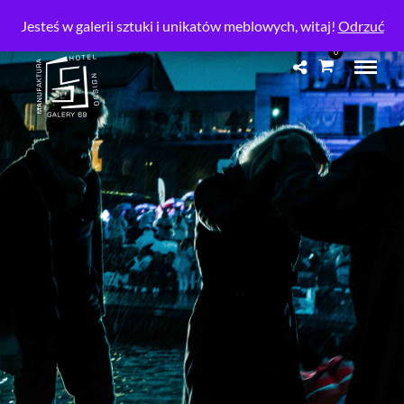
SHOWROOM
Jesteś w galerii sztuki i unikatów meblowych, witaj!
Odrzuć
0